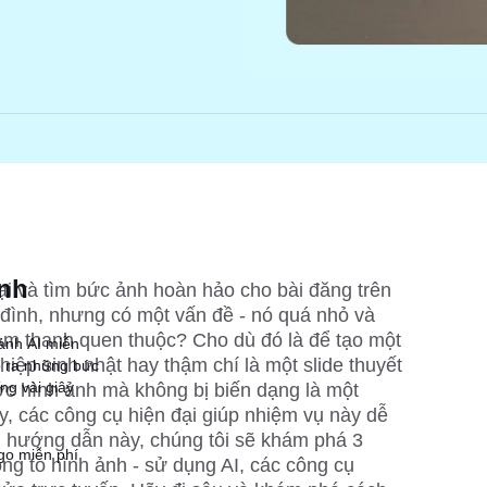
ành
i và tìm bức ảnh hoàn hảo cho bài đăng trên 
đình, nhưng có một vấn đề - nó quá nhỏ và 
 Âm thanh quen thuộc? Cho dù đó là để tạo một 
 ảnh AI miễn
hiệp sinh nhật hay thậm chí là một slide thuyết 
ạo ra những bức
ng vài giây
ớc hình ảnh mà không bị biến dạng là một 
, các công cụ hiện đại giúp nhiệm vụ này dễ 
 hướng dẫn này, chúng tôi sẽ khám phá 3 
ngo miễn phí
g to hình ảnh - sử dụng AI, các công cụ 