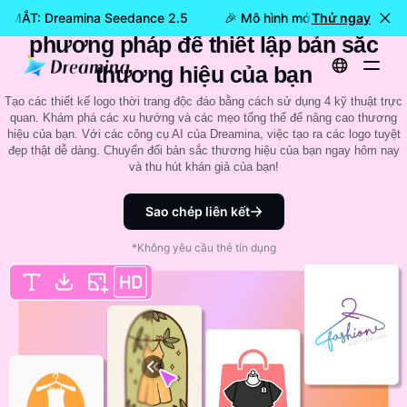
Thiết kế logo thời trang bậc thầy: 4
A MẮT: Dreamina Seedance 2.5
🎉 Mô hình mới đã RA MẮT: Dr
Thử ngay
phương pháp để thiết lập bản sắc
thương hiệu của bạn
Tạo các thiết kế logo thời trang độc đáo bằng cách sử dụng 4 kỹ thuật trực
quan. Khám phá các xu hướng và các mẹo tổng thể để nâng cao thương
hiệu của bạn. Với các công cụ AI của Dreamina, việc tạo ra các logo tuyệt
đẹp thật dễ dàng. Chuyển đổi bản sắc thương hiệu của bạn ngay hôm nay
và thu hút khán giả của bạn!
Sao chép liên kết
*Không yêu cầu thẻ tín dụng