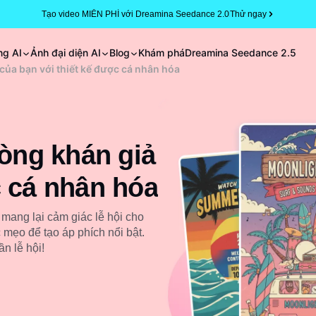
Tạo video MIỄN PHÍ với Dreamina Seedance 2.0
Thử ngay
ng AI
Ảnh đại diện AI
Blog
Khám phá
Dreamina Seedance 2.5
 của bạn với thiết kế được cá nhân hóa
lòng khán giả
c cá nhân hóa
 mang lại cảm giác lễ hội cho
mẹo để tạo áp phích nổi bật.
n lễ hội!