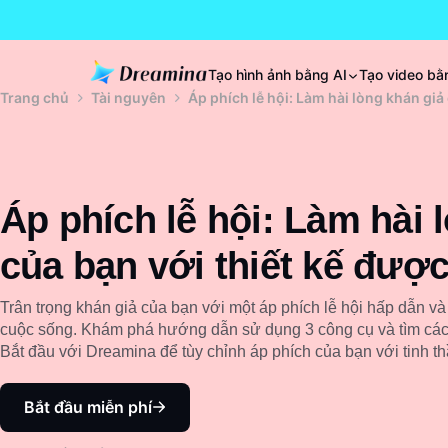
Tạo hình ảnh bằng AI
Tạo video bằ
Trang chủ
Tài nguyên
Áp phích lễ hội: Làm hài lòng khán giả
Áp phích lễ hội: Làm hài 
của bạn với thiết kế đượ
Trân trọng khán giả của bạn với một áp phích lễ hội hấp dẫn và
cuộc sống. Khám phá hướng dẫn sử dụng 3 công cụ và tìm các 
Bắt đầu với Dreamina để tùy chỉnh áp phích của bạn với tinh thầ
Bắt đầu miễn phí