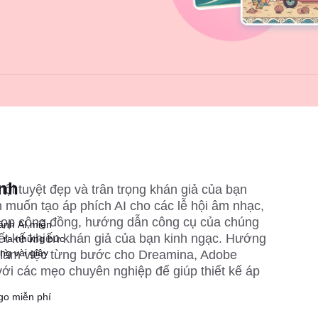
ành
hội tuyệt đẹp và trân trọng khán giả của bạn 
n muốn tạo 
áp phích AI 
cho các lễ hội âm nhạc, 
 họp cộng đồng, hướng dẫn công cụ của chúng 
 ảnh AI miễn
hiết kế khiến khán giả của bạn kinh ngạc. Hướng 
ạo ra những bức
ng vài giây
 làm việc từng bước cho Dreamina, Adobe 
ới các mẹo chuyên nghiệp để giúp thiết kế áp 
ngo miễn phí