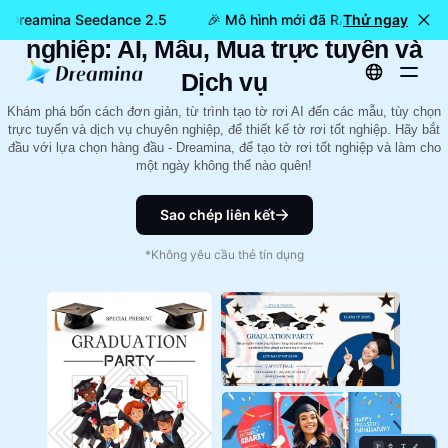
4 phương pháp để Flyer cho tốt
: Dreamina Seedance 2.5
🎉 Mô hình mới đã RA MẮT: Dreamin
Thử ngay
nghiệp: AI, Mẫu, Mua trực tuyến và
Dịch vụ
Khám phá bốn cách đơn giản, từ trình tạo tờ rơi AI đến các mẫu, tùy chọn
trực tuyến và dịch vụ chuyên nghiệp, để thiết kế tờ rơi tốt nghiệp. Hãy bắt
đầu với lựa chọn hàng đầu - Dreamina, để tạo tờ rơi tốt nghiệp và làm cho
một ngày không thể nào quên!
Sao chép liên kết
*Không yêu cầu thẻ tín dụng