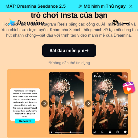
Cách tạo Instagram Reels: Nâng tầm
RA MẮT: Dreamina Seedance 2.5
🎉 Mô hình mới đã RA MẮT: D
Thử ngay
trò chơi Insta của bạn
Học cách tạo video Instagram Reels bằng các công cụ AI, mẫu thiết kế và
trình chỉnh sửa trực tuyến. Khám phá 3 cách thông minh để tạo nội dung thu
hút nhanh chóng—bắt đầu với trình tạo video mạnh mẽ của Dreamina.
Bắt đầu miễn phí
*Không cần thẻ tín dụng