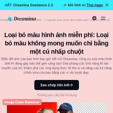
RA MẮT: Dreamina Seedance 2.5
🎉 Mô hình mới đã RA MẮT: D
Thử ngay
Trang chủ
Mẹo tạo hình ảnh
Loại bỏ màu hình ảnh miễn phí: Loại bỏ màu không mong muốn chỉ bằng một cú nhấp chuột
Loại bỏ màu hình ảnh miễn phí: Loại
bỏ màu không mong muốn chỉ bằng
một cú nhấp chuột
Biến đổi ảnh của bạn hơn bao giờ hết với Dreamina, công cụ xóa màu hình
ảnh AI đang gây bão thế giới sáng tạo! Giải phóng các tính năng AI lan
truyền của nó, khám phá các ứng dụng thực tế thú vị và nâng cao kỹ năng
chỉnh sửa của bạn bằng các ví dụ tuyệt đẹp.
Sao chép liên kết
*Không yêu cầu thẻ tín dụng