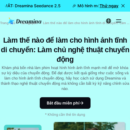
RA MẮT: Dreamina Seedance 2.5
🎉 Mô hình mới đã RA MẮT: D
Thử ngay
Trang chủ
Tài nguyên
Làm thế nào để làm cho hình ảnh tĩnh di chuyển: Làm chủ nghệ thuật chuyển động
Làm thế nào để làm cho hình ảnh tĩnh
di chuyển: Làm chủ nghệ thuật chuyển
động
Khám phá bốn nhà làm phim hoạt hình hình ảnh tĩnh mạnh mẽ để mở khóa
sự kỳ diệu của chuyển động. Để đạt được kết quả giống như cuộc sống và
làm cho hình ảnh tĩnh chuyển động, hãy học cách sử dụng Dreamina và
thành thạo nghệ thuật chuyển động mà không cần bất kỳ kỹ năng chỉnh sửa
nào.
Bắt đầu miễn phí
* Không cần thẻ tín dụng