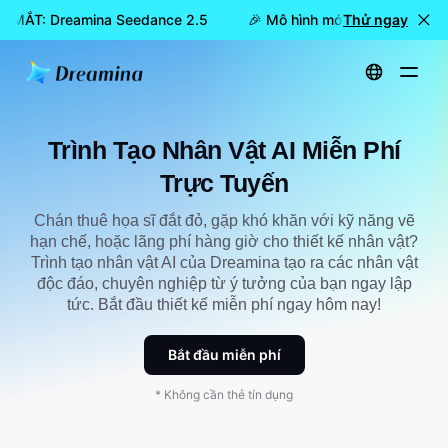
RA MẮT: Dreamina Seedance 2.5
🎉 Mô hình mới đã RA MẮT: Dr
Thử ngay
Trang chủ
Dụng cụ
Trình tạo nhân vật AI miễn phí trực tuyến
Trình Tạo Nhân Vật AI Miễn Phí
Trực Tuyến
Chán thuê họa sĩ đắt đỏ, gặp khó khăn với kỹ năng vẽ
hạn chế, hoặc lãng phí hàng giờ cho thiết kế nhân vật?
Trình tạo nhân vật AI của Dreamina tạo ra các nhân vật
độc đáo, chuyên nghiệp từ ý tưởng của bạn ngay lập
tức. Bắt đầu thiết kế miễn phí ngay hôm nay!
Bắt đầu miễn phí
* Không cần thẻ tín dụng