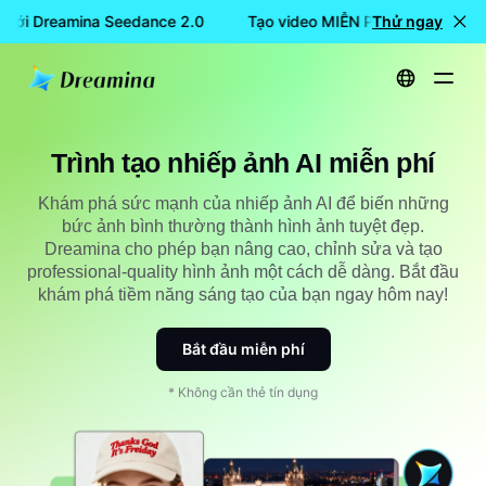
 với Dreamina Seedance 2.0
Tạo video MIỄN PHÍ với Dreamina
Thử ngay
Trang chủ
Dụng cụ
Trình tạo nhiếp ảnh AI miễn phí
Trình tạo nhiếp ảnh AI miễn phí
Khám phá sức mạnh của nhiếp ảnh AI để biến những
bức ảnh bình thường thành hình ảnh tuyệt đẹp.
Dreamina cho phép bạn nâng cao, chỉnh sửa và tạo
professional-quality hình ảnh một cách dễ dàng. Bắt đầu
khám phá tiềm năng sáng tạo của bạn ngay hôm nay!
Bắt đầu miễn phí
* Không cần thẻ tín dụng