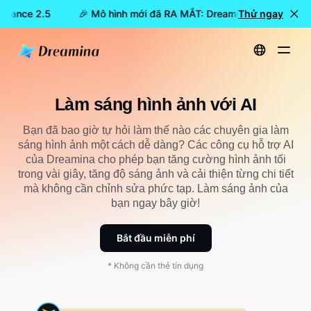
edance 2.5
🎉 Mô hình mới đã RA MẮT: Dreamina Seedance 2.
Thử ngay
Trang chủ
Làm sáng hình ảnh với AI
Làm sáng hình ảnh với AI
Bạn đã bao giờ tự hỏi làm thế nào các chuyên gia làm
sáng hình ảnh một cách dễ dàng? Các công cụ hỗ trợ AI
của Dreamina cho phép bạn tăng cường hình ảnh tối
trong vài giây, tăng độ sáng ảnh và cải thiện từng chi tiết
mà không cần chỉnh sửa phức tạp. Làm sáng ảnh của
bạn ngay bây giờ!
Bắt đầu miễn phí
* Không cần thẻ tín dụng