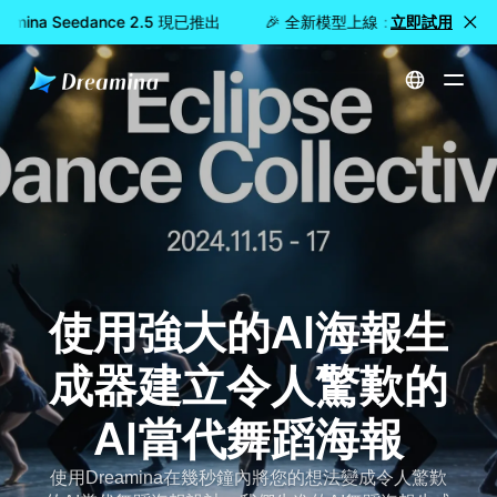
ina Seedance 2.5 現已推出
🎉 全新模型上線：Dreamina Seed
立即試用
首頁
AI當代舞蹈海報生成器-建立電影和情感舞蹈藝術
使用強大的AI海報生
成器建立令人驚歎的
AI當代舞蹈海報
使用Dreamina在幾秒鐘內將您的想法變成令人驚歎