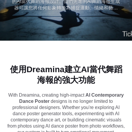
的AI當代舞蹈海報設計。我們先進的AI舞蹈海報生成
器可讓您將任何影象轉換為捕捉運動、情緒和藝術
表達的電影情感視覺效果。無論您是在探索AI當代
舞蹈藝術、設計電影舞蹈海報AI風格，還是使用照
片工作流程中的AI舞蹈海報，Dreamina都可以幫助
您輕鬆建立高影響力的AI舞蹈藝術品。只需應用專
業製作的人工智慧當代舞蹈海報提示，即可生成適
合TikTok封面、社交媒體或創意專案的美學畫廊級視
覺效果。
使用Dreamina建立AI當代舞蹈
海報的強大功能
With Dreamina, creating high-impact
AI Contemporary
Dance Poster
designs is no longer limited to
professional designers. Whether you're exploring AI
dance poster generator tools, experimenting with AI
contemporary dance art, or building cinematic visuals
from photos using AI dance poster from photo workflows,