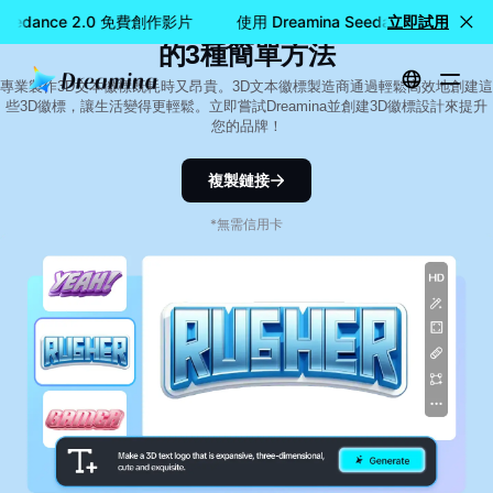
如何生成3D文本徽標：製作有吸引力徽標
 Seedance 2.0 免費創作影片
使用 Dreamina Seedance 2.0 免
立即試用
的3種簡單方法
專業製作3D文本徽標既耗時又昂貴。3D文本徽標製造商通過輕鬆高效地創建這
些3D徽標，讓生活變得更輕鬆。立即嘗試Dreamina並創建3D徽標設計來提升
您的品牌！
複製鏈接
*無需信用卡