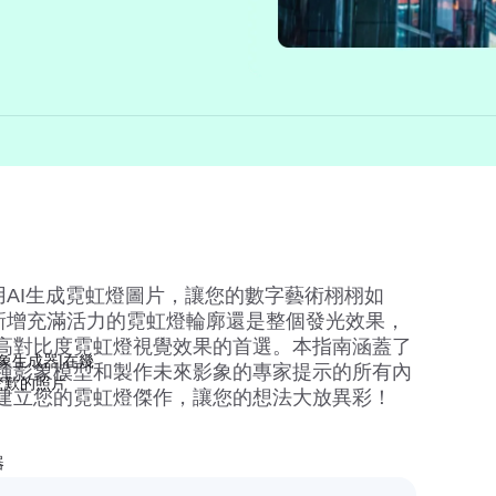
AI生成霓虹燈圖片，讓您的數字藝術栩栩如
新增充滿活力的霓虹燈輪廓還是整個發光效果，
亮、高對比度霓虹燈視覺效果的首選。本指南涵蓋了
影象生成器|在幾
、各種影象模型和製作未來影象的專家提示的所有內
驚歎的照片
na建立您的霓虹燈傑作，讓您的想法大放異彩！
器