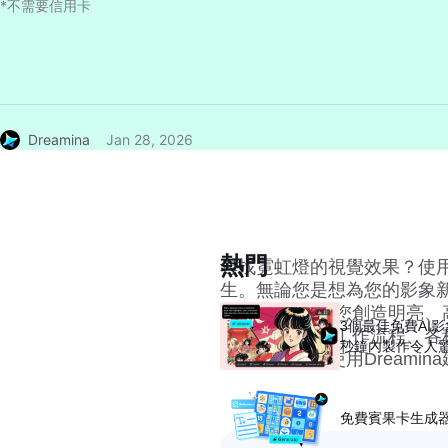
*不需要信用卡
Dreamina
Jan 28, 2026
熱門
尋找霓虹燈的視覺效果？使用
生。無論您是想為您的影象
Dreamina都是您創造明
3個最佳免費AI
有關Dreamina工作流程
秒鐘內製作令人
容。立即開始使用Dreami
免費賓果卡生成