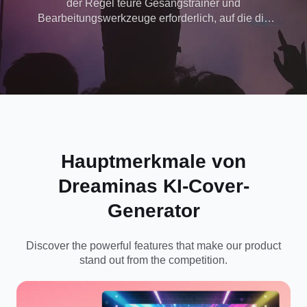
der Regel teure Gesangstrainer und
Bearbeitungswerkzeuge erforderlich, auf die die
meisten Menschen keinen Zugriff haben.
Dreaminas kostenloser AI-Song-Cover-Generator
verwandelt jeden in einen Performer und lässt Sie
Ihre musikalische Vision ohne Grenzen
ausdrücken.
Hauptmerkmale von
Dreaminas KI-Cover-
Generator
Discover the powerful features that make our product
stand out from the competition.