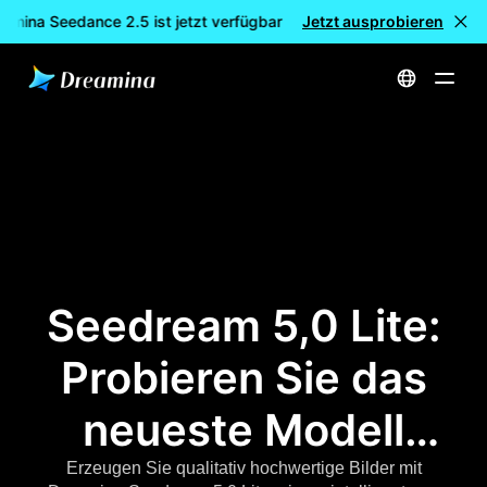
amina Seedance 2.5 ist jetzt verfügbar
Jetzt ausprobieren
🎉 Neues Modell LIVE: 
Startseite
Seedream 5,0: Der leistungsstärkste KI-Bildgenerator | offizielle Website
Seedream 5,0 Lite:
Probieren Sie das
neueste Modell
zur KI-
Erzeugen Sie qualitativ hochwertige Bilder mit