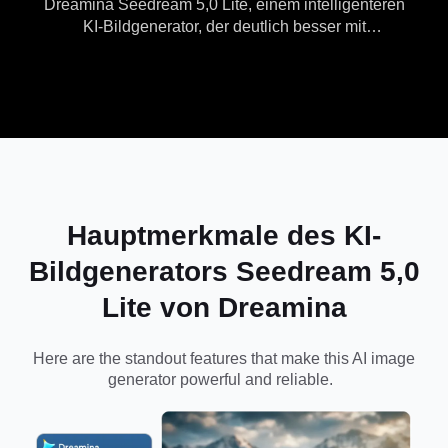
Dreamina Seedream 5,0 Lite, einem intelligenteren
KI-Bildgenerator, der deutlich besser mit
Bilderzeugung aus
Referenzbildern arbeitet, eine stärkere visuelle
Konsistenz bietet und professionelle
Designaufgaben unterstützt.
Hauptmerkmale des KI-
Bildgenerators Seedream 5,0
Lite von Dreamina
Here are the standout features that make this
AI image
generator
powerful and reliable.