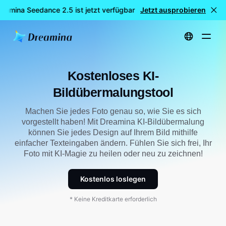
eamina Seedance 2.5 ist jetzt verfügbar
Jetzt ausprobieren
🎉 Neues Modell LIVE:
Startseite
Werkzeuge
Kostenloses KI-Bild-Inpainting-Tool
Kostenloses KI-
Bildübermalungstool
Machen Sie jedes Foto genau so, wie Sie es sich
vorgestellt haben! Mit Dreamina KI-Bildübermalung
können Sie jedes Design auf Ihrem Bild mithilfe
einfacher Texteingaben ändern. Fühlen Sie sich frei, Ihr
Foto mit KI-Magie zu heilen oder neu zu zeichnen!
Kostenlos loslegen
* Keine Kreditkarte erforderlich