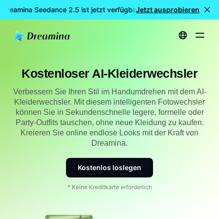
Dreamina Seedance 2.5 ist jetzt verfügbar
Jetzt ausprobieren
🎉 Neues Modell LI
Startseite
Werkzeuge
Kostenloser AI-Kleiderwechsler
Kostenloser AI-Kleiderwechsler
Verbessern Sie Ihren Stil im Handumdrehen mit dem AI-
Kleiderwechsler. Mit diesem intelligenten Fotowechsler
können Sie in Sekundenschnelle legere, formelle oder
Party-Outfits tauschen, ohne neue Kleidung zu kaufen.
Kreieren Sie online endlose Looks mit der Kraft von
Dreamina.
Kostenlos loslegen
* Keine Kreditkarte erforderlich