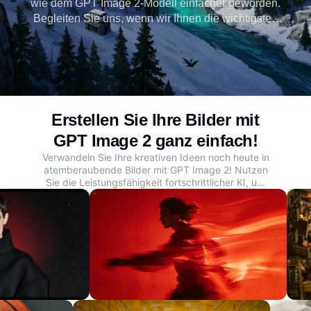
wie dem GPT Image 2-Modell einfacher geworden.
Begleiten Sie uns, wenn wir Ihnen die wichtigsten
Dreamina
Funktionen, Vorteile und das beste alternative Tool,
Dreamina, für die mühelose Erstellung
überzeugender KI-Bilder vorstellen.
Erstellen Sie Ihre Bilder mit
GPT Image 2 ganz einfach!
Verwandeln Sie Ihre kreativen Ideen noch heute in
atemberaubende Bilder mit GPT Image 2! Nutzen
Sie die Leistungsfähigkeit fortschrittlicher KI, um
Ihre Konzepte in lebendigen Details und
realistischer Qualität zum Leben zu erwecken.