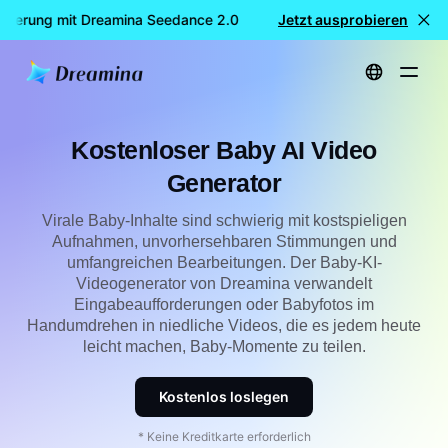
erung mit Dreamina Seedance 2.0
KOSTENLOSE Videogenerie
Jetzt ausprobieren
Startseite
erstellen
Kostenloser Baby AI Video Generator
Kostenloser Baby AI Video
Generator
Virale Baby-Inhalte sind schwierig mit kostspieligen
Aufnahmen, unvorhersehbaren Stimmungen und
umfangreichen Bearbeitungen. Der Baby-KI-
Videogenerator von Dreamina verwandelt
Eingabeaufforderungen oder Babyfotos im
Handumdrehen in niedliche Videos, die es jedem heute
leicht machen, Baby-Momente zu teilen.
Kostenlos loslegen
* Keine Kreditkarte erforderlich