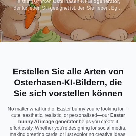
leistungsstarken
Osterhasen-KI-Bildgenerator,
der für jeden Stil geeignet ist, den Sie lieben. Egal,
Bilder in jedem Stil
ob Sie niedliche Cartoon-Hasen, ästhetische
Aquarellkunst oder realistische flauschige
Kaninchen wünschen, Sie können in
Sekundenschnelle atemberaubende Osterbilder
erstellen. Perfekt für Social-Media-Posts,
Grußkarten oder festliche Designs - keine
Designkenntnisse erforderlich, geben Sie einfach
Ihre Idee ein oder laden Sie ein Foto hoch und
erstellen Sie sofort.
Erstellen Sie alle Arten von
Osterhasen-KI-Bildern, die
Sie sich vorstellen können
No matter what kind of Easter bunny you’re looking for—
cute, aesthetic, realistic, or personalized—our
Easter
bunny AI image generator
helps you create it
effortlessly. Whether you're designing for social media,
making greeting cards, or just exploring creative ideas,