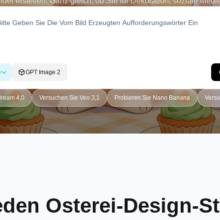
er erstellen. Ganz gleich, ob Sie für Dekoration, soziale Medie
ach Ihre Idee ein und erwecken Sie Ihr individuelles Osterei-
Leben - keine Designkenntnisse erforderlich.
e
GPT Image 2
dream 4,0
Versuchen Sie Veo 3,1
Probieren Sie Nano Banana
Versu
eden Osterei-Design-St