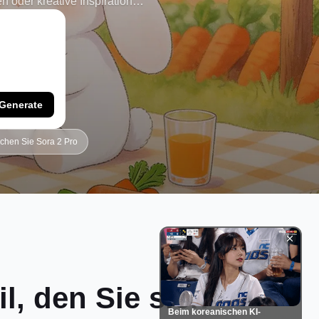
n oder kreative Inspiration
Design im Handumdrehen zum
Generate
chen Sie Sora 2 Pro
il, den Sie sich
Beim koreanischen KI-