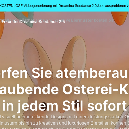
KOSTENLOSE Videogenerierung mit Dreamina Seedance 2.0
Jetzt ausprobieren
rstellen Sie ästhetische und kreative Eiermuster kostenlos
Erkunden
Dreamina Seedance 2.5
rfen Sie atembera
aubende Osterei-K
in jedem Stil sofort
nd visuell beeindruckende Designs mit einem leistungsstarken
Os
lmustern bis hin zu kreativen und luxuriösen Eierstilen können