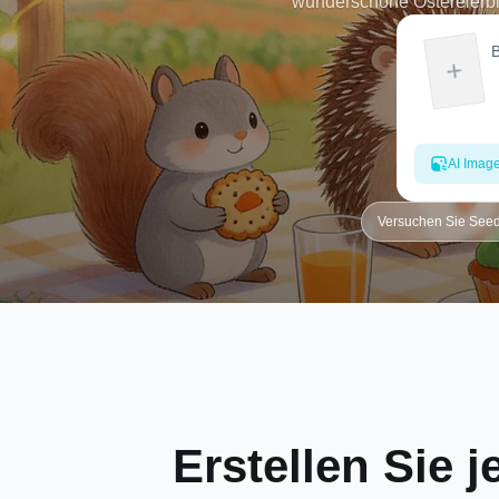
wunderschöne Ostereierbild
entwerfen, geben Sie einf
AI Imag
Versuchen Sie See
Erstellen Sie j