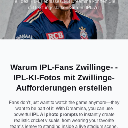
Teil des IPL-Erlebnisses. Mit Dreamina können Sie
mit leistungsstarken
Gemini IPL AI-
Cricket Poster,
Fotoaufforderungen
ultrarealistische Kricket-
Trikotbilder, filmische Stadionszenen und virale
Jersey Bilder &
Fanposter erstellen - keine Schnittkenntnisse
erforderlich. Ganz gleich, ob Sie nach einem
Fan Art
Cricket-KI-Fotogenerator, gebrauchsfertigen IPL-KI-
Fotoaufforderungen oder einer schnellen
Möglichkeit zur Erstellung eines Profilbildes
suchen, kopieren Sie einfach, fügen Sie es ein und
erzielen Sie sofort beeindruckende Ergebnisse.
Warum IPL-Fans Zwillinge-
-
IPL-KI-Fotos
mit Zwillinge-
Aufforderungen erstellen
Fans don’t just want to watch the game anymore—they
want to be part of it. With Dreamina, you can use
powerful
IPL AI photo prompts
to instantly create
realistic cricket visuals, from wearing your favorite
team’s jersey to standing inside a live stadium scene.