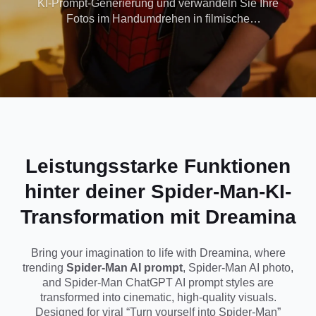
KI-Prompt-Generierung und verwandeln Sie Ihre
Fotos im Handumdrehen in filmische
verwandeln Sie
Superheldenszenen. Mit Dreamina können Sie
ganz einfach leistungsstarke Spider-Man-KI-Fotos
sich in Spider-Man
und KI-Aufforderungen im ChatGPT-Stil
verwenden, um ultrarealistische Bilder zu erstellen,
mit Dreamina
in denen Sie zu Spider-Man werden.
Leistungsstarke Funktionen
hinter deiner Spider-Man-KI-
Transformation mit Dreamina
Bring your imagination to life with Dreamina, where
trending
Spider-Man AI prompt
, Spider-Man AI photo,
and Spider-Man ChatGPT AI prompt styles are
transformed into cinematic, high-quality visuals.
Designed for viral “Turn yourself into Spider-Man”