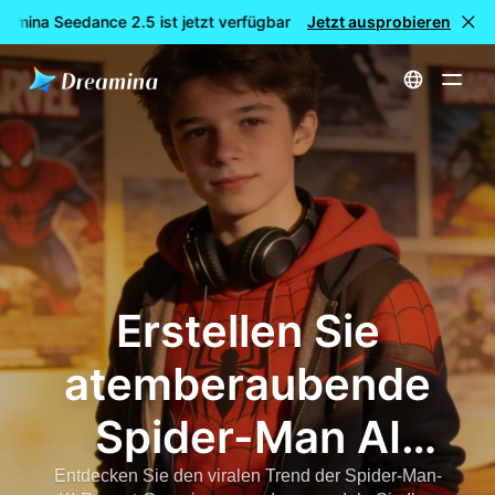
amina Seedance 2.5 ist jetzt verfügbar
Jetzt ausprobieren
🎉 Neues Modell LIVE: 
Startseite
erstellen
Spider-Man AI Prompt: Verwandle dich selbst in Spider-Man mit ChatGPT & AI Photo Generators
Erstellen Sie
atemberaubende
Spider-Man AI
Prompt Bilder und
Entdecken Sie den viralen Trend der Spider-Man-