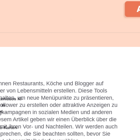
nnen Restaurants, Köche und Blogger auf 
r von Lebensmitteln erstellen. Diese Tools 
nhalten, um neue Menüpunkte zu präsentieren, 
tenlosen KI-
llower zu erstellen oder attraktive Anzeigen zu 
 in
le
ngkampagnen in sozialen Medien und anderen 
 Fotos
sem Artikel geben wir einen Überblick über die 
it ihren Vor- und Nachteilen. Wir werden auch 
o-Karten-
prechen, die Sie beachten sollten, bevor Sie 