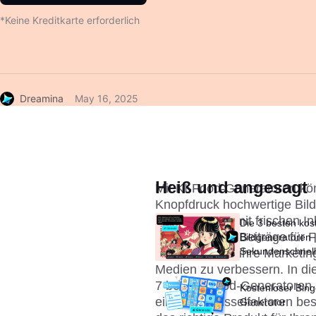
*Keine Kreditkarte erforderlich
Dreamina
May 16, 2025
Heiß und angesagt
Mit KI-Food-Generatoren kö
Knopfdruck hochwertige Bilde
versorgen sie mit frischen I
Die 3 besten kos
ansprechende Beiträge für Fo
Bildgeneratoren |
Sekundenschnel
entwerfen, um ihre Marketi
atemberaubende
Medien zu verbessern. In die
erstellen
7 besten Food-Generatoren m
Kostenloser Bing
einige Schlüsselfaktoren bes
Generator