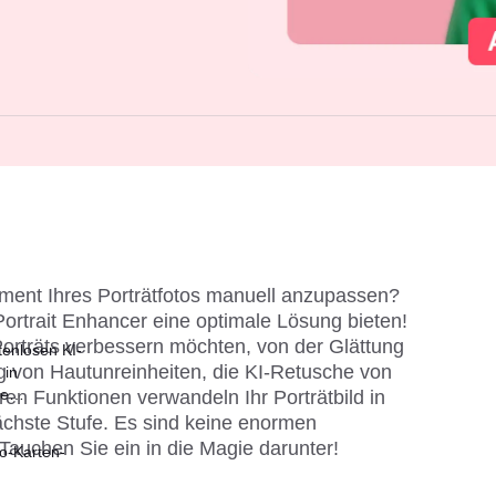
ement Ihres Porträtfotos manuell anzupassen? 
ortrait Enhancer eine optimale Lösung bieten! 
Porträts verbessern möchten, von der Glättung 
tenlosen KI-
g von Hautunreinheiten, die KI-Retusche von 
 in
le
n Funktionen verwandeln Ihr Porträtbild in 
 Fotos
chste Stufe. Es sind keine enormen 
Tauchen Sie ein in die Magie darunter!
o-Karten-