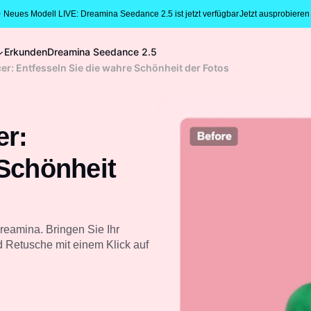
 Neues Modell LIVE: Dreamina Seedance 2.5 ist jetzt verfügbar
Jetzt ausprobieren
Erkunden
Dreamina Seedance 2.5
cer: Entfesseln Sie die wahre Schönheit der Fotos
er:
 Schönheit
reamina. Bringen Sie Ihr
d Retusche mit einem Klick auf