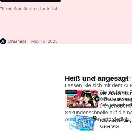
*Keine Kreditkarte erforderlich
Dreamina
May 16, 2025
Heiß und angesagt
Haben Sie es satt, jedes El
Lassen Sie sich mit dem AI P
Egal was , die Sie an Ihren 
Die 3 besten kos
der Haut bis zur Reduzierun
Bildgeneratoren |
Sekundenschnel
Dreamina und die gehobenere
atemberaubende
Sekundenschnelle auf die nä
erstellen
Anstrengungen erforderlich. 
Kostenloser Bing
Generator