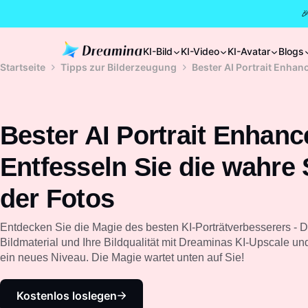

KI-Bild
KI-Video
KI-Avatar
Blogs
Startseite
Tipps zur Bilderzeugung
Bester AI Portrait Enhan
Bester AI Portrait Enhanc
Entfesseln Sie die wahre
der Fotos
Entdecken Sie die Magie des besten KI-Porträtverbesserers - D
Bildmaterial und Ihre Bildqualität mit Dreaminas KI-Upscale un
ein neues Niveau. Die Magie wartet unten auf Sie!
Kostenlos loslegen