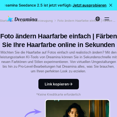
 Dreamina Seedance 2.5 ist jetzt verfügbar
Jetzt ausprobieren
🎉 Neues Modell LI
Startseite
Tipps zur Bilderzeugung
Foto ändern Haarfarbe einfach | Färben Sie Ihre Haarfarbe online in Sekunden
Foto ändern Haarfarbe einfach | Färben
Sie Ihre Haarfarbe online in Sekunden
Möchten Sie die Haarfarbe auf Fotos einfach und realistisch ändern? Mit den
leistungsstarken KI-Tools von Dreamina können Sie in Sekundenschnelle mit
neuen Farbtönen und Stilen experimentieren. Von virtuellen Umgestaltungen
bis hin zu Pro-Level-Bearbeitungen hat Dreamina alles, was Sie brauchen,
um Ihren perfekten Look zu erzielen.
Link kopieren
*Keine Kreditkarte erforderlich