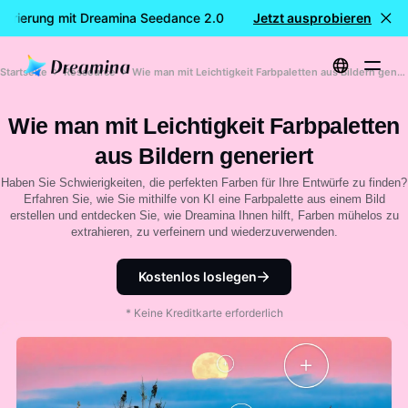
rierung mit Dreamina Seedance 2.0
Jetzt ausprobieren
KOSTENLOSE Videogeneri
Startseite
Ressource
Wie man mit Leichtigkeit Farbpaletten aus Bildern generiert
Wie man mit Leichtigkeit Farbpaletten
aus Bildern generiert
Haben Sie Schwierigkeiten, die perfekten Farben für Ihre Entwürfe zu finden?
Erfahren Sie, wie Sie mithilfe von KI eine Farbpalette aus einem Bild
erstellen und entdecken Sie, wie Dreamina Ihnen hilft, Farben mühelos zu
extrahieren, zu verfeinern und wiederzuverwenden.
Kostenlos loslegen
* Keine Kreditkarte erforderlich