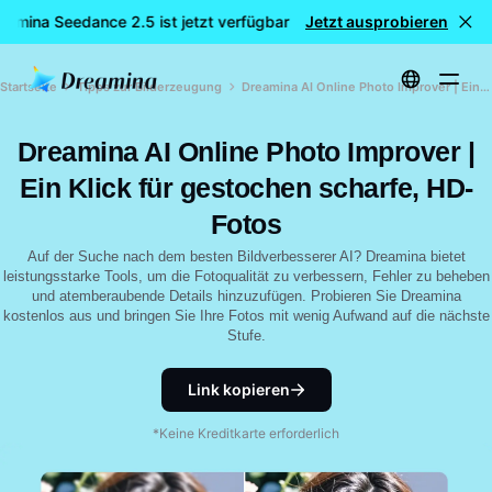
eamina Seedance 2.5 ist jetzt verfügbar
Jetzt ausprobieren
🎉 Neues Modell LIVE:
Startseite
Tipps zur Bilderzeugung
Dreamina AI Online Photo Improver | Ein Klick für gestochen scharfe, HD-Fotos
Dreamina AI Online Photo Improver |
Ein Klick für gestochen scharfe, HD-
Fotos
Auf der Suche nach dem besten Bildverbesserer AI? Dreamina bietet
leistungsstarke Tools, um die Fotoqualität zu verbessern, Fehler zu beheben
und atemberaubende Details hinzuzufügen. Probieren Sie Dreamina
kostenlos aus und bringen Sie Ihre Fotos mit wenig Aufwand auf die nächste
Stufe.
Link kopieren
*Keine Kreditkarte erforderlich