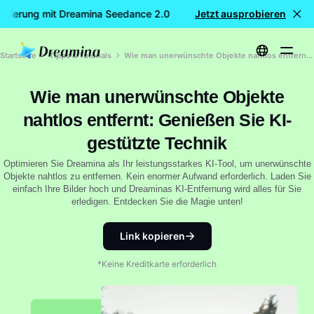
ierung mit Dreamina Seedance 2.0
Jetzt ausprobieren
KOSTENLOSE Videogeneri
Startseite
Tipps & Tutorials
Wie man unerwünschte Objekte nahtlos entfernt: Genießen Sie KI-gestützte Technik
Wie man unerwünschte Objekte
nahtlos entfernt: Genießen Sie KI-
gestützte Technik
Optimieren Sie Dreamina als Ihr leistungsstarkes KI-Tool, um unerwünschte
Objekte nahtlos zu entfernen. Kein enormer Aufwand erforderlich. Laden Sie
einfach Ihre Bilder hoch und Dreaminas KI-Entfernung wird alles für Sie
erledigen. Entdecken Sie die Magie unten!
Link kopieren
*Keine Kreditkarte erforderlich