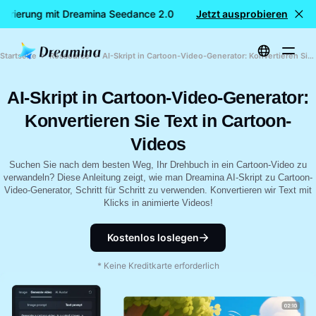
rierung mit Dreamina Seedance 2.0
Jetzt ausprobieren
KOSTENLOSE Videogener
Startseite
Ressource
AI-Skript in Cartoon-Video-Generator: Konvertieren Sie Text in Cartoon-Videos
AI-Skript in Cartoon-Video-Generator:
Konvertieren Sie Text in Cartoon-
Videos
Suchen Sie nach dem besten Weg, Ihr Drehbuch in ein Cartoon-Video zu
verwandeln? Diese Anleitung zeigt, wie man Dreamina AI-Skript zu Cartoon-
Video-Generator, Schritt für Schritt zu verwenden. Konvertieren wir Text mit
Klicks in animierte Videos!
Kostenlos loslegen
* Keine Kreditkarte erforderlich