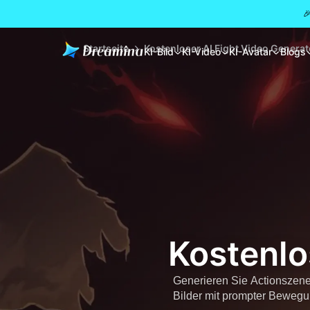

Startseite
Kostenloser AI Fight Video Generat
KI-Bild
KI-Video
KI-Avatar
Blogs
Kostenlo
Generieren Sie Actionszene
Bilder mit prompter Bewegun