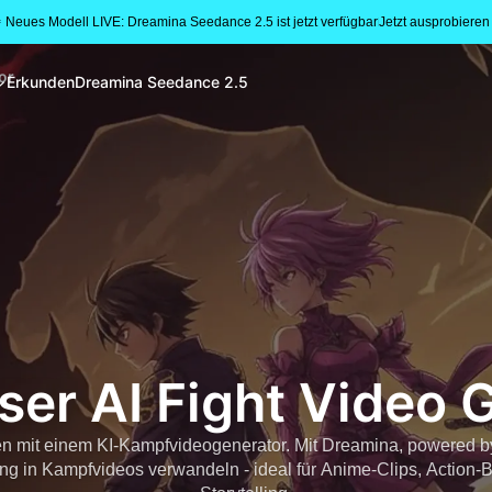
 Neues Modell LIVE: Dreamina Seedance 2.5 ist jetzt verfügbar
Jetzt ausprobieren
or
Erkunden
Dreamina Seedance 2.5
ser AI Fight Video 
n mit einem KI-Kampfvideogenerator. Mit Dreamina, powered 
g in Kampfvideos verwandeln - ideal für Anime-Clips, Action-