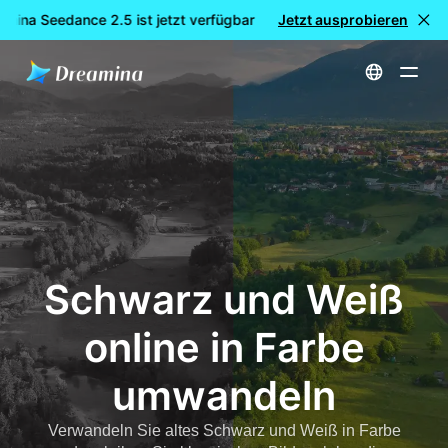
mina Seedance 2.5 ist jetzt verfügbar
Jetzt ausprobieren
🎉 Neues Modell LIVE: D
Startseite
Werkzeuge
Schwarz und Weiß online in Farbe umwandeln
Schwarz und Weiß
online in Farbe
umwandeln
Verwandeln Sie altes Schwarz und Weiß in Farbe