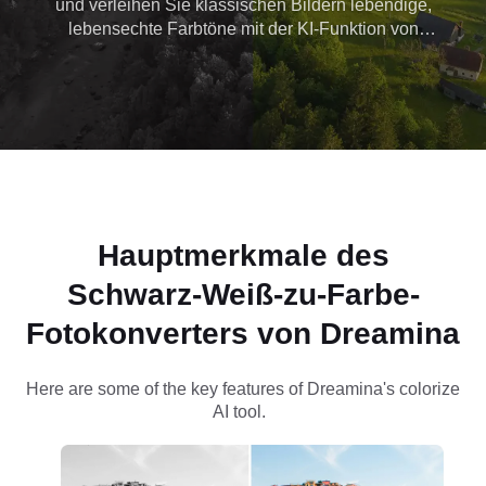
und verleihen Sie klassischen Bildern lebendige,
lebensechte Farbtöne mit der KI-Funktion von
Dreamina. Regenerieren Sie wertvolle
Erinnerungen mit einem frischen, farbenfrohen
Look.
Hauptmerkmale des
Schwarz-Weiß-zu-Farbe-
Fotokonverters von Dreamina
Here are some of the key features of Dreamina's
colorize
AI
tool.