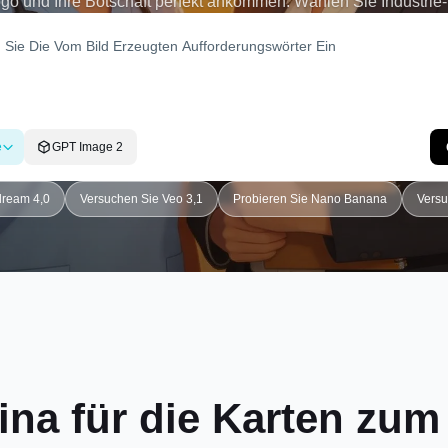
Logo und Ihre Botschaft perfekt ankommen. Wählen Sie Industrie-
ie einen Dankesbrief und eine Unterschrift hinzu und exportieren
50, 1080x1920, 1200x627) sowie einen druckbaren 5x7 mit 300
gleichen Sie sie nebeneinander, optimieren Sie Text und Farben
 Neue Benutzer erhalten kostenlose KI-Credits, um den gesamten 
Designerfahrung erforderlich.
e
GPT Image 2
dream 4,0
Versuchen Sie Veo 3,1
Probieren Sie Nano Banana
Versu
a für die Karten zum 