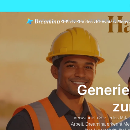
Startseite
Werkzeuge
Grußkarte zum Tag d
KI-Bild
KI-Video
KI-Avatar
Blogs
Generi
zu
Verwandeln Sie jedes Mitar
Arbeit. Dreamina erkennt Me