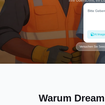
Ihre Überschrift, Ihr 
Illustrationsstile, fügen S
Größen (1080x1080, 1080x13
Versionen auf einmal, ver
herunter, die Ihnen gefällt.
AI Imag
Versuchen Sie See
Warum Dreamin