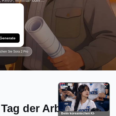
, Retro-, Minimal- oder
 Sie dann sozialverträgliche
 DPI. Erstellen Sie mehrere
 und laden Sie die Version
Ablauf auszuprobieren - keine
Generate
chen Sie Sora 2 Pro
Tag der Arbeit
Beim koreanischen KI-