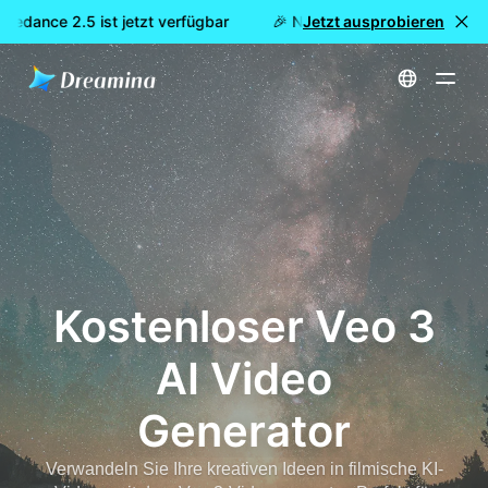
edance 2.5 ist jetzt verfügbar
🎉 Neues Modell LIVE: Dreamina
Jetzt ausprobieren
Startseite
Kostenloser Veo 3 AI Video Generator
Kostenloser Veo 3
AI Video
Generator
Verwandeln Sie Ihre kreativen Ideen in filmische KI-