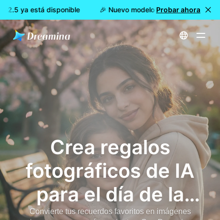
2.5 ya está disponible
🎉 Nuevo modelo DISPONIBLE: Dreamin
Probar ahora
Inicio
Generador de fotos de IA para el día de la madre: cree fotos, tarjetas y videos de felicitación personalizados para el día de la madre | Dreamina
Crea regalos
fotográficos de IA
para el día de la
madre
Convierte tus recuerdos favoritos en imágenes