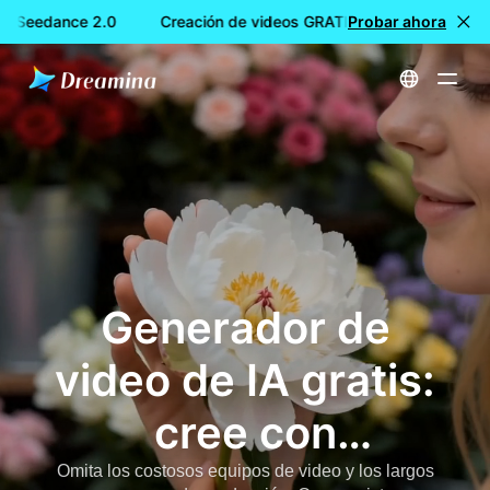
 Seedance 2.0
Creación de videos GRATIS con Dreamina Seed
Probar ahora
Inicio
Herramientas
Generador de video de IA gratuito: texto a video e imagen a video
Generador de
video de IA gratis:
cree con
Seedance, Sora,
Omita los costosos equipos de video y los largos