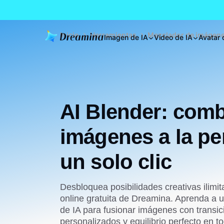
Inicio
Herramientas
Mezclador de imágenes
Imagen de IA
Video de IA
Avatar 
AI Blender: comb
imágenes a la pe
un solo clic
Desbloquea posibilidades creativas ilimit
online gratuita de Dreamina. Aprenda a
de IA para fusionar imágenes con transic
personalizados y equilibrio perfecto en 