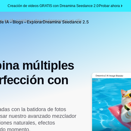
Creación de videos GRATIS con Dreamina Seedance 2.0
Probar ahora
 de IA: combina dos imágenes en un clic
de IA
Blogs
Explorar
Dreamina Seedance 2.5
ina múltiples
rfección con
adas con la batidora de fotos
 usar nuestro avanzado mezclador
iones naturales, efectos
todo momento.