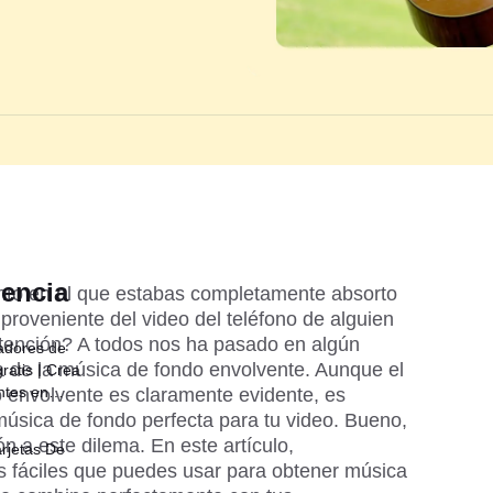
dencia
o en el que estabas completamente absorto 
proveniente del video del teléfono de alguien 
tención? A todos nos ha pasado en algún 
adores de
 de la música de fondo envolvente. Aunque el 
ratis | Crea
ntes en
 envolvente es claramente evidente, es 
 música de fondo perfecta para tu video. Bueno, 
ón a este dilema. En este artículo, 
rjetas De
 fáciles que puedes usar para obtener música 