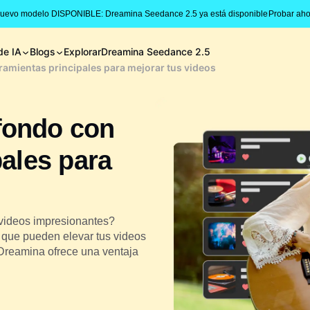
Nuevo modelo DISPONIBLE: Dreamina Seedance 2.5 ya está disponible
Probar aho
de IA
Blogs
Explorar
Dreamina Seedance 2.5
ramientas principales para mejorar tus videos
fondo con
pales para
 videos impresionantes?
que pueden elevar tus videos
Dreamina ofrece una ventaja