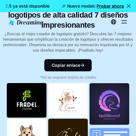
7 sitios web gratuitos para crear
 2.5 ya está disponible
🎉 Nuevo modelo DISPONIBLE: Dreami
Probar ahora
logotipos de alta calidad 7 diseños
impresionantes
¿Buscas el mejor creador de logotipos gratuito? Descubre las 7 mejores
herramientas que simplifican la creación de logotipos y ofrecen resultados
profesionales. Dreamina se destaca por su innovación impulsada por IA y
sus diseños impecables. ¡Pruébalo hoy!
Copiar enlace
*No se requiere tarjeta de crédito