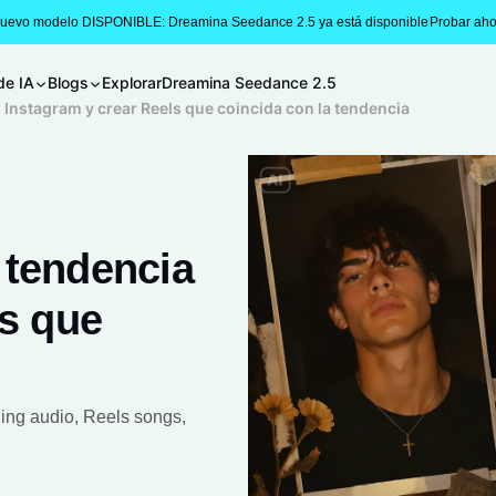
Nuevo modelo DISPONIBLE: Dreamina Seedance 2.5 ya está disponible
Probar aho
de IA
Blogs
Explorar
Dreamina Seedance 2.5
Instagram y crear Reels que coincida con la tendencia
 tendencia
ls que
ding audio, Reels songs,