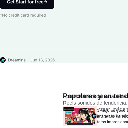
Get Start for free
*No credit card required
Dreamina
Jun 13, 2026
Populares y en ten
Aprenda a encontrar audio d
Reels sonidos de tendencia,
Dreamina para crear imágene
3 mejores gener
conceptos de audio de tende
imágenes de IA g
fotos impresiona
segundos