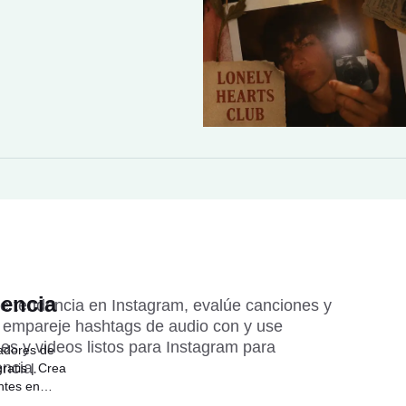
dencia
e tendencia en Instagram, evalúe canciones y 
 empareje hashtags de audio con y use 
s y videos listos para Instagram para 
adores de
ncia.
ratis | Crea
ntes en