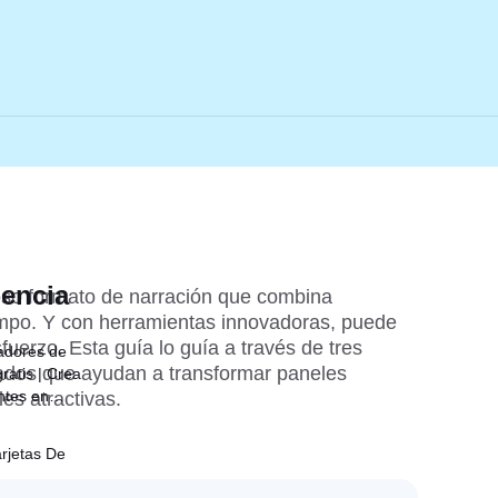
dencia
so formato de narración que combina 
empo. Y con herramientas innovadoras, puede 
uerzo. Esta guía lo guía a través de tres 
adores de
dos que ayudan a transformar paneles 
ratis | Crea
ntes en
les atractivas.
rjetas De