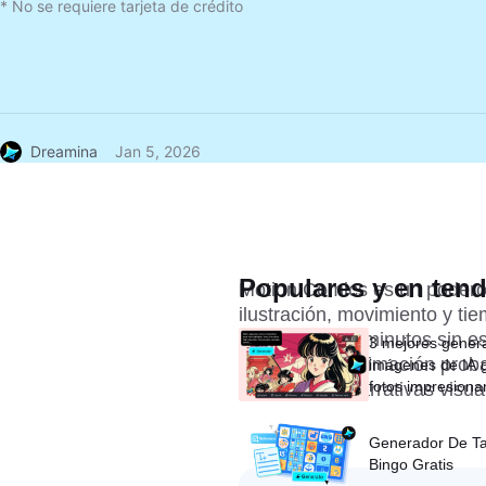
* No se requiere tarjeta de crédito
Dreamina
Jan 5, 2026
Populares y en ten
Motion Comics es un podero
ilustración, movimiento y ti
generarlas en minutos sin esf
3 mejores gener
métodos de animación proba
imágenes de IA g
fotos impresiona
estáticos en narrativas visua
segundos
Generador De Ta
Bingo Gratis