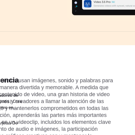
dencia
cuentos usan imágenes, sonido y palabras para 
 manera divertida y memorable. A medida que 
ntenido de video, una gran historia de video 
adores de
es y creadores a llamar la atención de las 
ratis | Crea
ntes en
lgo y mantenerlos comprometidos en todas las 
ción, aprenderás las partes más importantes 
en un videoclip, incluidos los elementos clave 
rjetas De
nto de audio e imágenes, la participación 