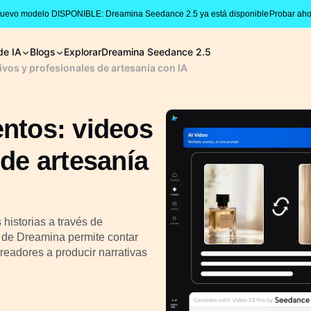
Nuevo modelo DISPONIBLE: Dreamina Seedance 2.5 ya está disponible
Probar aho
de IA
Blogs
Explorar
Dreamina Seedance 2.5
ivos y profesionales de artesanía con IA
entos: videos
 de artesanía
historias a través de
de Dreamina permite contar
readores a producir narrativas