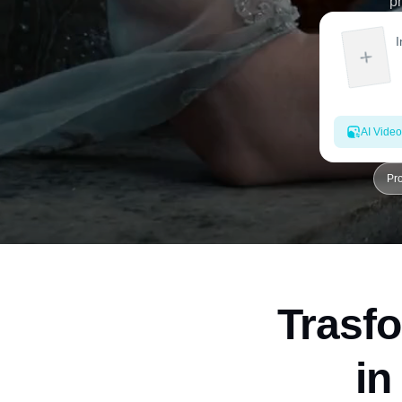
pr
AI Video
Pr
Trasfo
in