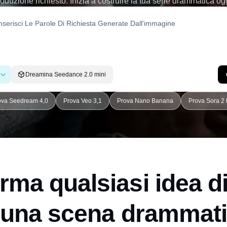
oduzione richiesto. Inizia a costruire la tua serie drammatica og
Dreamina Seedance 2.0 mini
ova Seedream 4,0
Prova Veo 3,1
Prova Nano Banana
Prova Sora 2 
rma qualsiasi idea di
 una scena drammat