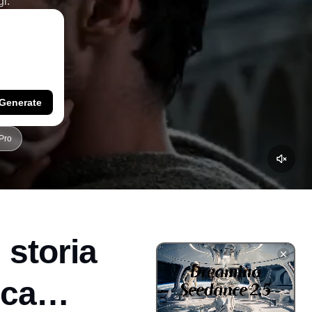
gi.
Generate
Pro
 storia
ica