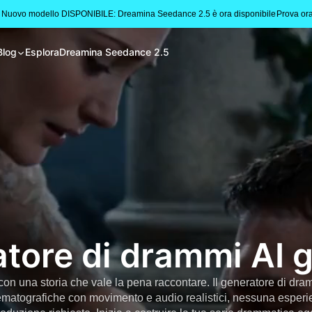
 Nuovo modello DISPONIBILE: Dreamina Seedance 2.5 è ora disponibile
Prova or
Blog
Esplora
Dreamina Seedance 2.5
tore di drammi AI g
on una storia che vale la pena raccontare. Il generatore di dra
nematografiche con movimento e audio realistici, nessuna esperie