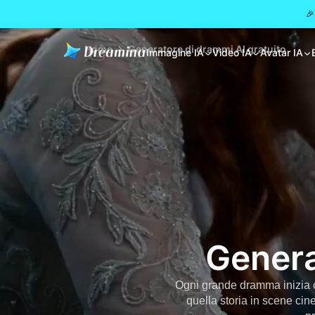
🎉
Home
Generatore di drammi AI gratuito
Immagine IA
Video IA
Avatar IA
Genera
Ogni grande dramma inizia c
quella storia in scene ci