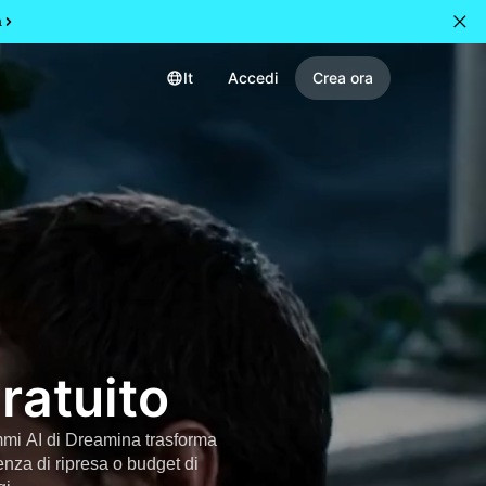
a
It
Accedi
Crea ora
ratuito
mmi AI di Dreamina trasforma
nza di ripresa o budget di