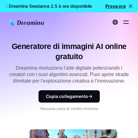
E: Dreamina Seedance 2.5 è ora disponibile
🎉 Nuovo modello
Prova ora
Home
Strumenti
Generatore di immagini AI online gratuito
Generatore di immagini AI online
gratuito
Dreamina rivoluziona l'arte digitale potenziando i
creatori con i suoi algoritmi avanzati. Puoi aprire strade
illimitate per l'esplorazione creativa e l'innovazione.
Copia collegamento
Nessuna carta di credito richiesta