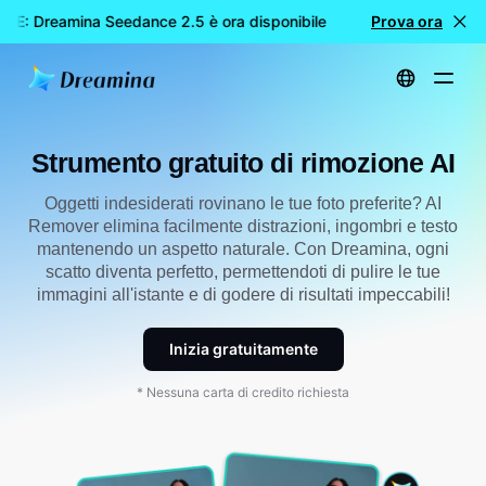
LE: Dreamina Seedance 2.5 è ora disponibile
🎉 Nuovo modell
Prova ora
Home
Strumenti
Strumento gratuito di rimozione AI
Strumento gratuito di rimozione AI
Oggetti indesiderati rovinano le tue foto preferite? AI
Remover elimina facilmente distrazioni, ingombri e testo
mantenendo un aspetto naturale. Con Dreamina, ogni
scatto diventa perfetto, permettendoti di pulire le tue
immagini all'istante e di godere di risultati impeccabili!
Inizia gratuitamente
* Nessuna carta di credito richiesta