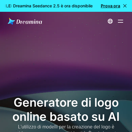
ILE: Dreamina Seedance 2.5 è ora disponibile
Prova ora
🎉 Nuovo model
Home
Creare
Generatore di logo AI online
Generatore di logo
online basato su AI
L'utilizzo di modelli per la creazione del logo è