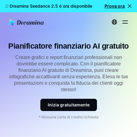
LE: Dreamina Seedance 2.5 è ora disponibile
🎉 Nuovo modello
Prova ora
Home
Creare
Pianificatore finanziario gratuito basato su AI
Pianificatore finanziario AI gratuito
Creare grafici e report finanziari professionali non
dovrebbe essere complicato. Con il pianificatore
finanziario AI gratuito di Dreamina, puoi creare
infografiche accattivanti senza esperienza. Eleva le tue
presentazioni e conquista la fiducia dei clienti oggi
stesso!
Inizia gratuitamente
* Nessuna carta di credito richiesta