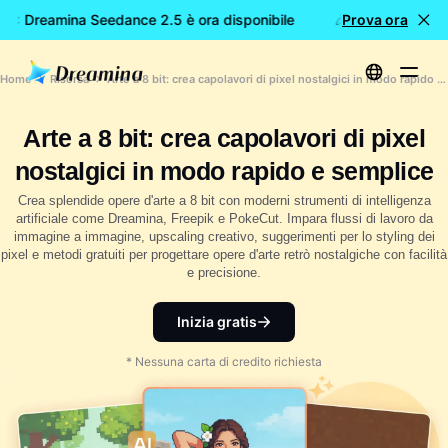
E: Dreamina Seedance 2.5 è ora disponibile
🎉 Nuovo modello 
Prova ora
Home
Risorsa
Arte a 8 bit: crea capolavori di pixel nostalgici in modo rapido e semplice
Arte a 8 bit: crea capolavori di pixel
nostalgici in modo rapido e semplice
Crea splendide opere d'arte a 8 bit con moderni strumenti di intelligenza
artificiale come Dreamina, Freepik e PokeCut. Impara flussi di lavoro da
immagine a immagine, upscaling creativo, suggerimenti per lo styling dei
pixel e metodi gratuiti per progettare opere d'arte retrò nostalgiche con facilità
e precisione.
Inizia gratis
* Nessuna carta di credito richiesta