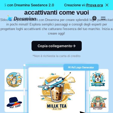
AI Ad Logo Generator: crea loghi
ATIS con Dreamina Seedance 2.0
Creazione video GRATIS con
Prova ora
accattivanti come vuoi
Sblocca la potenza dell'IA con Dreamina per creare splendidi loghi pubblicitari
in pochi minuti! Esplora semplici passaggi e consigli degli esperti per
progettare loghi accattivanti che catturano l'essenza del tuo marchio. Inizia a
creare oggi!
Copia collegamento
*Non è richiesta la carta di credito