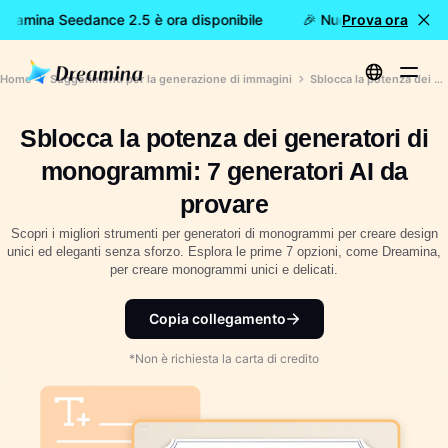
reamina Seedance 2.5 è ora disponibile
🎉 Nuovo modello DISP
Prova ora
Home
Suggerimenti per la generazione di immagini
Sblocca la potenza dei generatori di monogrammi: 7 generatori AI da provare
Sblocca la potenza dei generatori di
monogrammi: 7 generatori AI da
provare
Scopri i migliori strumenti per generatori di monogrammi per creare design
unici ed eleganti senza sforzo. Esplora le prime 7 opzioni, come Dreamina,
per creare monogrammi unici e delicati.
Copia collegamento
*Non è richiesta la carta di credito